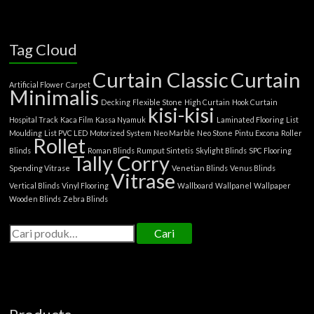
Tag Cloud
Curtain Classic
Curtain
Artificial Flower
Carpet
Minimalis
Decking
Flexible Stone
High Curtain
Hook Curtain
kisi-kisi
Hospital Track
Kaca Film
Kassa Nyamuk
Laminated Flooring
List
Moulding
List PVC LED
Motorized System
Neo Marble
Neo Stone
Pintu Excona
Roller
Rollet
Blinds
Roman Blinds
Rumput Sintetis
Skylight Blinds
SPC Flooring
Tally Corry
Spending Vitrase
Venetian Blinds
Venus Blinds
Vitrase
Vertical Blinds
Vinyl Flooring
Wallboard
Wallpanel
Wallpaper
Wooden Blinds
Zebra Blinds
Cari