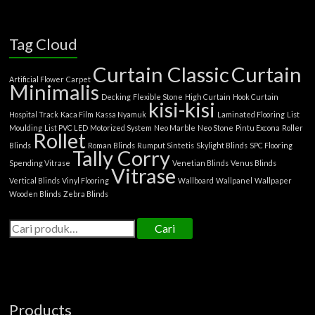
Tag Cloud
Curtain Classic
Curtain
Artificial Flower
Carpet
Minimalis
Decking
Flexible Stone
High Curtain
Hook Curtain
kisi-kisi
Hospital Track
Kaca Film
Kassa Nyamuk
Laminated Flooring
List
Moulding
List PVC LED
Motorized System
Neo Marble
Neo Stone
Pintu Excona
Roller
Rollet
Blinds
Roman Blinds
Rumput Sintetis
Skylight Blinds
SPC Flooring
Tally Corry
Spending Vitrase
Venetian Blinds
Venus Blinds
Vitrase
Vertical Blinds
Vinyl Flooring
Wallboard
Wallpanel
Wallpaper
Wooden Blinds
Zebra Blinds
Cari
Products