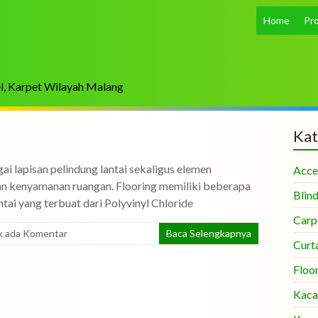
Home
Pr
el, Karpet Wilayah Malang
Kat
gai lapisan pelindung lantai sekaligus elemen
Acce
an kenyamanan ruangan. Flooring memiliki beberapa
Blin
antai yang terbuat dari Polyvinyl Chloride
Carp
k ada Komentar
Baca Selengkapnya
Curt
Floo
Kaca