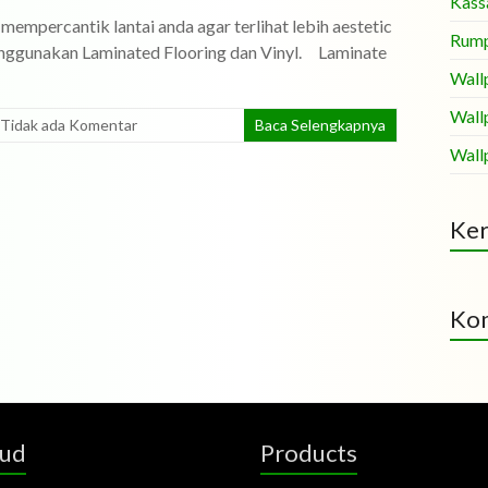
Kass
antik lantai anda agar terlihat lebih aestetic
Rump
menggunakan Laminated Flooring dan Vinyl. Laminate
Wall
Wall
Tidak ada Komentar
Baca Selengkapnya
Wall
Ker
Kom
oud
Products