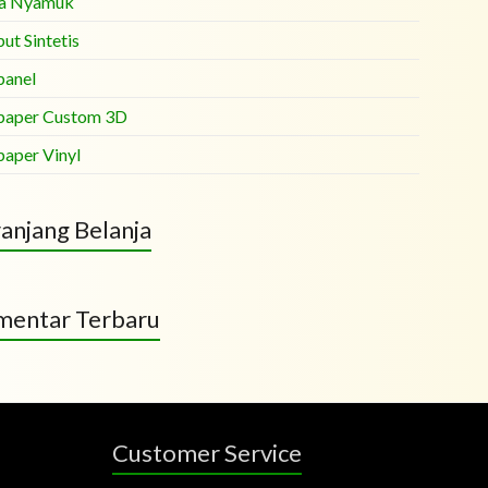
a Nyamuk
ut Sintetis
panel
paper Custom 3D
paper Vinyl
anjang Belanja
entar Terbaru
Customer Service