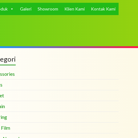
oduk
Galeri
Showroom
Klien Kami
Kontak Kami
egori
ssories
ds
et
ain
ring
 Film