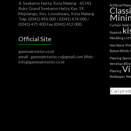
Jl. Soekarno Hatta, Kota Malang - 65143
Artificial Flow
Class
Ruko Grand Soekarno Hatta Kav. 19,
Mojolangu, Kec. Lowokwaru, Kota Malang
Minim
Telp. (0341) 496 000 / (0341) 474 000 /
(0341) 471 400 Fax (0341) 412 000.
Curtain
Hook 
ki
Nyamuk
Official Site
Moulding
List
Neo Stone
Pin
gammainterior.co.id
Roman Blinds
email : gammainterior.cv@gmail.com Web :
Flooring
Spend
info@gammainterior.co.id
Venetian Blin
Vi
Flooring
Wallpaper
Wo