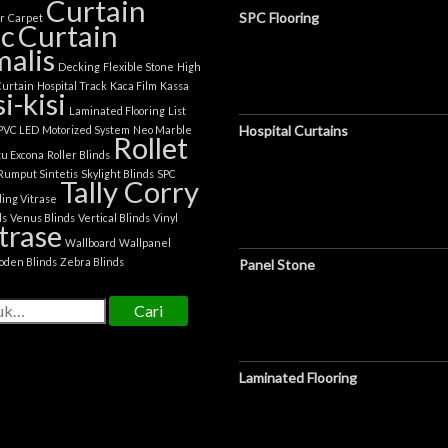
Curtain
SPC Flooring
er
Carpet
ic
Curtain
alis
Decking
Flexible Stone
High
Curtain
Hospital Track
Kaca Film
Kassa
si-kisi
Laminated Flooring
List
Hospital Curtains
 PVC LED
Motorized System
Neo Marble
Rollet
tu Excona
Roller Blinds
Rumput Sintetis
Skylight Blinds
SPC
Tally Corry
ing Vitrase
ds
Venus Blinds
Vertical Blinds
Vinyl
trase
Wallboard
Wallpanel
oden Blinds
Zebra Blinds
Panel Stone
Cari
Laminated Flooring