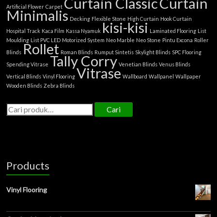
Curtain Classic
Curtain
Artificial Flower
Carpet
Minimalis
Decking
Flexible Stone
High Curtain
Hook Curtain
kisi-kisi
Hospital Track
Kaca Film
Kassa Nyamuk
Laminated Flooring
List
Moulding
List PVC LED
Motorized System
Neo Marble
Neo Stone
Pintu Excona
Roller
Rollet
Blinds
Roman Blinds
Rumput Sintetis
Skylight Blinds
SPC Flooring
Tally Corry
Spending Vitrase
Venetian Blinds
Venus Blinds
Vitrase
Vertical Blinds
Vinyl Flooring
Wallboard
Wallpanel
Wallpaper
Wooden Blinds
Zebra Blinds
Cari
Products
Vinyl Flooring