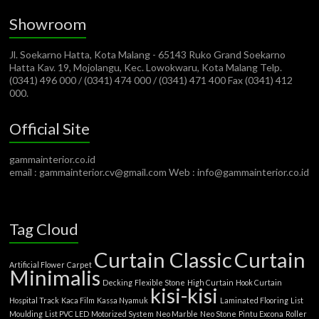
Showroom
Jl. Soekarno Hatta, Kota Malang - 65143 Ruko Grand Soekarno
Hatta Kav. 19, Mojolangu, Kec. Lowokwaru, Kota Malang Telp.
(0341) 496 000 / (0341) 474 000 / (0341) 471 400 Fax (0341) 412
000.
Official Site
gammainterior.co.id
email : gammainterior.cv@gmail.com Web : info@gammainterior.co.id
Tag Cloud
Curtain Classic
Curtain
Artificial Flower
Carpet
Minimalis
Decking
Flexible Stone
High Curtain
Hook Curtain
kisi-kisi
Hospital Track
Kaca Film
Kassa Nyamuk
Laminated Flooring
List
Moulding
List PVC LED
Motorized System
Neo Marble
Neo Stone
Pintu Excona
Roller