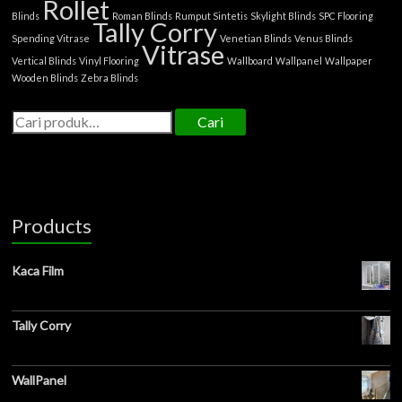
Rollet
Blinds
Roman Blinds
Rumput Sintetis
Skylight Blinds
SPC Flooring
Tally Corry
Spending Vitrase
Venetian Blinds
Venus Blinds
Vitrase
Vertical Blinds
Vinyl Flooring
Wallboard
Wallpanel
Wallpaper
Wooden Blinds
Zebra Blinds
Cari
Products
Kaca Film
Tally Corry
WallPanel